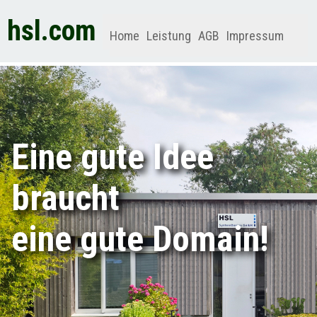
hsl.com
Home
Leistung
AGB
Impressum
Eine gute Idee
braucht
eine gute Domain!